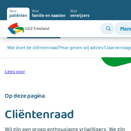
Voor
Voor
Voor
patiënten
familie en naasten
verwijzers
Men
Wat doet de cliëntenraad?
Hoe geven wij advies?
Jaarverslag
Home
Cliëntenraad
Lees voor
Op deze pagina
Cliëntenraad
Wij zijn een groep enthousiaste vrijwilligers. We zijn