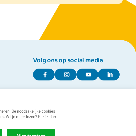
b__0()
Volg ons op social media
neren. De noodzakelijke cookies
m. Wil je meer lezen? Bekijk dan
Alles toestaan