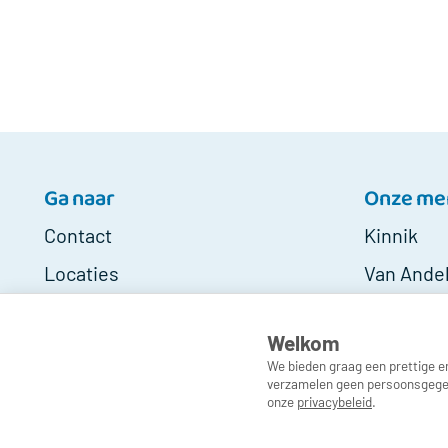
Ga naar
Onze me
Contact
Kinnik
Locaties
Van Ande
Klacht melden
MindUp
Welkom
Medewerkers
We bieden graag een prettige e
verzamelen geen persoonsgegeven
onze
privacybeleid
.