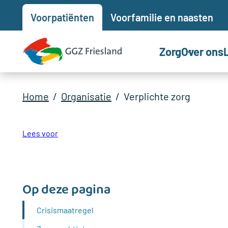
Voor
patiënten
Voor
familie en naasten
Zorg
Over ons
Home
Organisatie
Verplichte zorg
Lees voor
Op deze pagina
Crisismaatregel