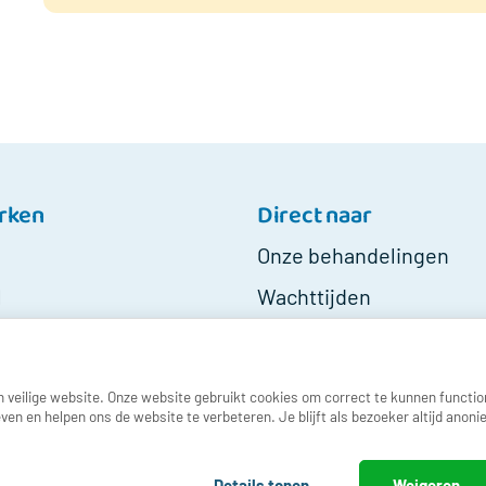
rken
Direct naar
-
-
Onze behandelingen
-
End
l
Wachttijden
of
stack
Stand van zaken
trace
zorgverzekeraars
from
previous
n veilige website. Onze website gebruikt cookies om correct te kunnen functio
 en helpen ons de website te verbeteren. Je blijft als bezoeker altijd anonie
location
-
-
Details tonen
Weigeren