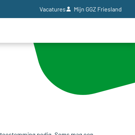
Vacatures
Mijn GGZ Friesland
pe toestemming nodig. Soms mag een