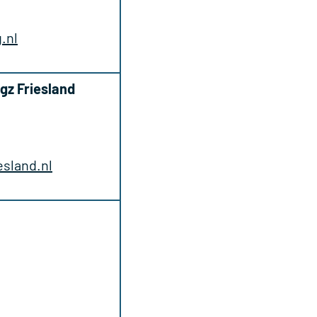
.nl
z Friesland
sland.nl