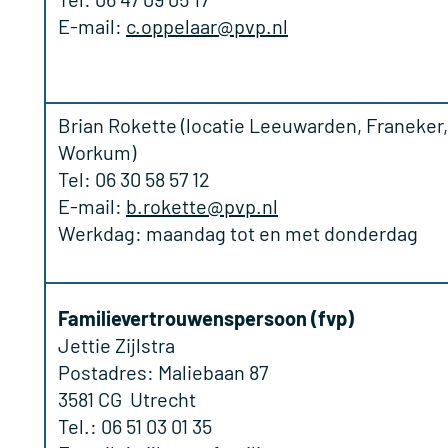
E-mail:
c.oppelaar@pvp.nl
Brian Rokette (locatie Leeuwarden, Franeker
Workum)
Tel: 06 30 58 57 12
E-mail:
b.rokette@pvp.nl
Werkdag: maandag tot en met donderdag
Familievertrouwenspersoon (fvp)
Jettie Zijlstra
Postadres: Maliebaan 87
3581 CG Utrecht
Tel.: 06 51 03 01 35