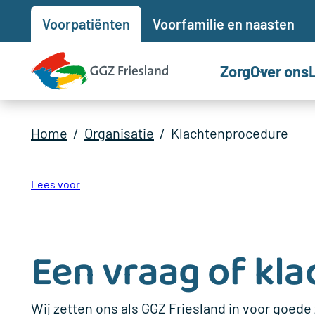
Voor
patiënten
Voor
familie en naasten
Zorg
Over ons
Home
Organisatie
Klachtenprocedure
Lees voor
Een vraag of kla
Wij zetten ons als GGZ Friesland in voor goede zo