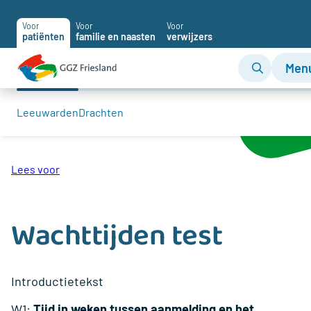
Voor
Voor
Voor
patiënten
familie en naasten
verwijzers
Men
Leeuwarden
Drachten
Home
Wachttijden
Wachttijden test
Lees voor
Wachttijden test
Introductietekst
W1:
Tijd in weken tussen aanmelding en het