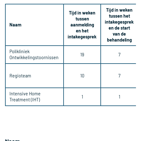
Tijd in weken
Tijd in weken
tussen het
tussen
intakegesprek
Naam
aanmelding
en de start
en het
van de
intakegesprek
behandeling
Polikliniek
19
7
Ontwikkelingstoornissen
Regioteam
10
7
Intensive Home
1
1
Treatment (IHT)