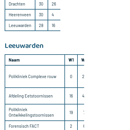
Drachten
30
26
Heerenveen
30
4
Leeuwarden
28
16
Leeuwarden
Naam
W1
W2
Polikliniek Complexe rouw
0
28
Afdeling Eetstoornissen
16
40
Polikliniek
19
7
Ontwikkelingstoornissen
Forensisch FACT
2
6