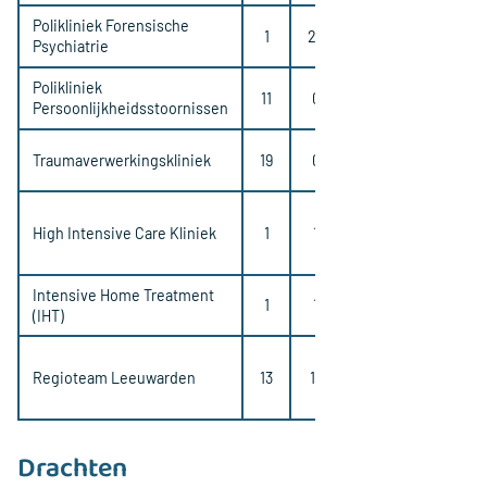
Polikliniek Forensische
1
25
Psychiatrie
Polikliniek
11
0
Persoonlijkheidsstoornissen
Traumaverwerkingskliniek
19
0
High Intensive Care Kliniek
1
1
Intensive Home Treatment
1
1
(IHT)
Regioteam Leeuwarden
13
13
Drachten