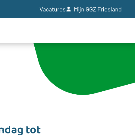
Vacatures
Mijn GGZ Friesland
ndag tot