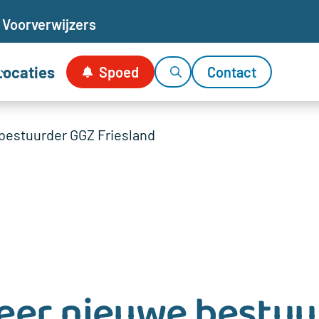
Voor
verwijzers
Locaties
Spoed
Contact
bestuurder GGZ Friesland
eer nieuwe bestuu