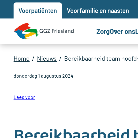
Voor
patiënten
Voor
familie en naasten
Zorg
Over ons
Home
Nieuws
Bereikbaarheid team hoofd
donderdag 1 augustus 2024
Lees voor
Bereikbaarheid 