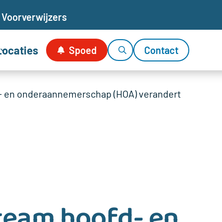
Voor
verwijzers
Locaties
Spoed
Contact
- en onderaannemerschap (HOA) verandert
team hoofd- en