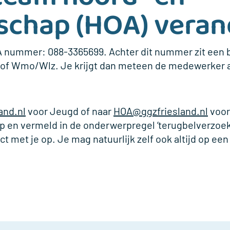
chap (HOA) veran
HOA nummer:
088-3365699
. Achter dit nummer zit een
 of Wmo/Wlz. Je krijgt dan meteen de medewerker aa
and.nl
voor Jeugd of naar
HOA@ggzfriesland.nl
voo
rp
en vermeld in de onderwerpregel ‘
terugbelverzoek
et je op. Je mag natuurlijk zelf ook altijd op een l