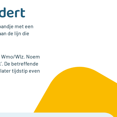
dert
 bandje met een
n de lijn die
r Wmo/Wlz. Noem
’
. De betreffende
ater tijdstip even