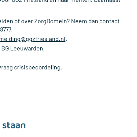
elden of over ZorgDomein? Neem dan contact
8777.
nmelding@ggzfriesland.nl
.
01 BG Leeuwarden.
vraag crisisbeoordeling.
g staan