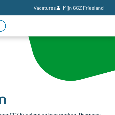
Vacatures
Mijn GGZ Friesland
t
n
voor GGZ Friesland en haar merken. Daarnaast