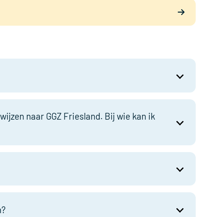
)
Friesland en haar merken.
wijzen naar GGZ Friesland. Bij wie kan ik
 GGZ Friesland en een afdeling, neem dan contact op
egevens staan in ZorgDomein of op onze
ntakegesprek met de patiënt bespreken we de klachten
n behandelen. We vragen de patiënt meestal om voor
n?