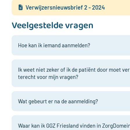
Verwijzersnieuwsbrief 2 - 2024
Veelgestelde vragen
b__0(
Hoe kan ik iemand aanmelden?
-
-
Je kunt patiënten
aanmelden voor GGZ 
-
End
Ik weet niet zeker of ik de patiënt door moet ver
of
terecht voor mijn vragen?
stack
trace
from
We bieden ook consultatie aan. Mocht je twijfelen over
previous
met de zorgadministratie van de afdeling. De contactg
Wat gebeurt er na de aanmelding?
location
-
-
We verwerken de aanmelding zo snel mogelijk. In het i
-
en bepalen we hoe en waar we iemand het beste kunne
Waar kan ik GGZ Friesland vinden in ZorgDomei
at
het gesprek een vragenlijst in te vullen.