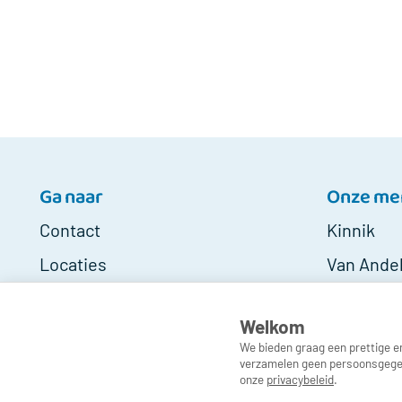
Ga naar
Onze me
Contact
Kinnik
Locaties
Van Ande
Klacht melden
MindUp
Welkom
Medewerkers
We bieden graag een prettige e
verzamelen geen persoonsgegeven
onze
privacybeleid
.