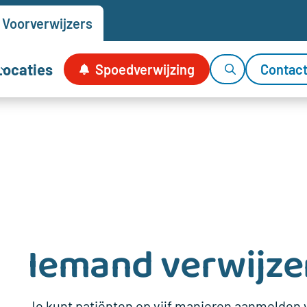
Voor
verwijzers
Locaties
Spoedverwijzing
Contac
Iemand verwijze
Je kunt patiënten op vijf manieren aanmelden 