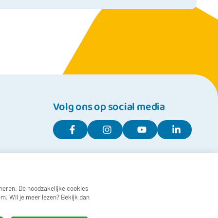
ObjectCacheAppCache.Get(String
 niet of kunt u GGZ Friesland niet vinden onder deze
ke gezondheidszorg’.
 regio. Let op: er is een uitklapmenu met ‘Toon nog …
’ in de zoekbalk bovenin.
Volg ons op social media
elperRenderExtensions.CachedPartialAsync(IHtmlHelper
neren. De noodzakelijke cookies
m. Wil je meer lezen? Bekijk dan