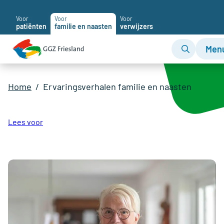
Voor
Voor
Voor
patiënten
familie en naasten
verwijzers
Men
Home
Ervaringsverhalen familie en naasten
Lees voor